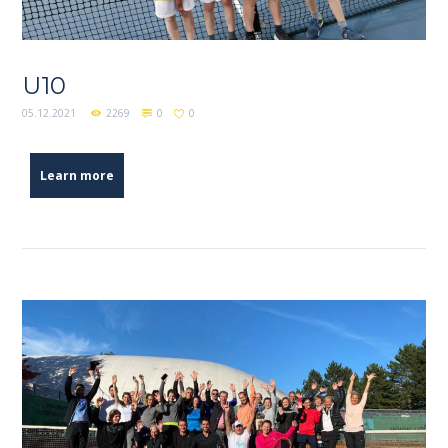
U10
05.12.2021
2269
0
0
Learn more