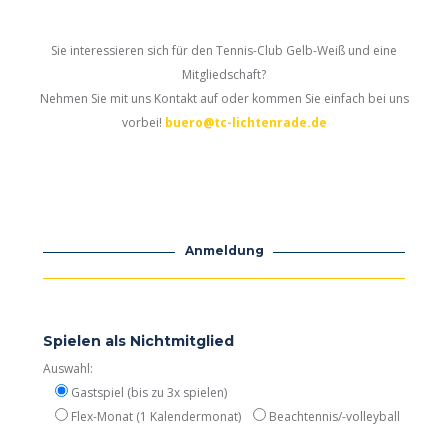
Sie interessieren sich für den Tennis-Club Gelb-Weiß und eine
Mitgliedschaft?
Nehmen Sie mit uns Kontakt auf oder kommen Sie einfach bei uns
vorbei!
buero@tc-lichtenrade.de
Anmeldung
Please leave this field empty.
Spielen als Nichtmitglied
Auswahl:
Gastspiel (bis zu 3x spielen)
Flex-Monat (1 Kalendermonat)
Beachtennis/-volleyball