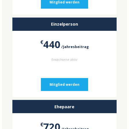
Mitglied werden
Einzelperson
440
€
Jahresbeitrag
Erwachsene aktiv
Mitglied werden
Ehepaare
720
€