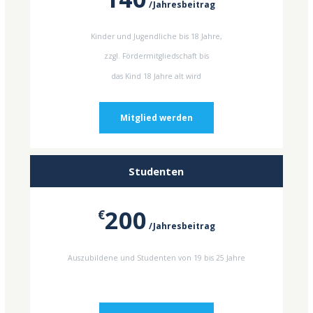
Jahresbeitrag
Kinder und Jugendliche bis 18 Jahre,
zzgl. Fördermitgliedschaft bis
das Kind 18 Jahre alt wird
Mitglied werden
Studenten
200
€
Jahresbeitrag
Auszubildene und Studenten von 19 bis 25 Jahre