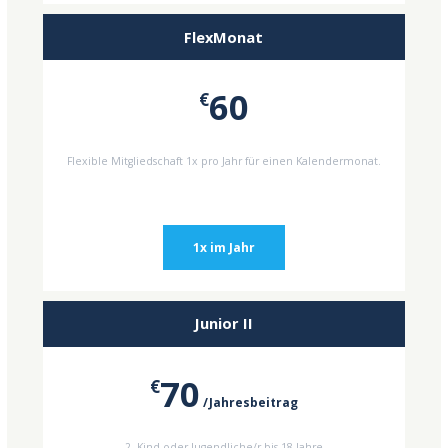
FlexMonat
60
€
Flexible Mitgliedschaft 1x pro Jahr für einen Kalendermonat.
1x im Jahr
Junior II
70
€
Jahresbeitrag
2. Kind oder Jugendliche/r bis 18 Jahre