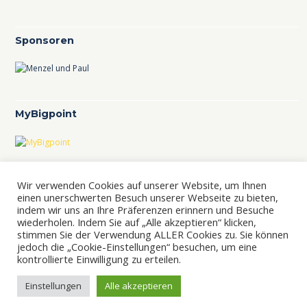
Sponsoren
MyBigpoint
TCL im TVBB
Wir verwenden Cookies auf unserer Website, um Ihnen
TCL-Ranking im TVBB
einen unerschwerten Besuch unserer Webseite zu bieten,
indem wir uns an Ihre Präferenzen erinnern und Besuche
wiederholen. Indem Sie auf „Alle akzeptieren“ klicken,
stimmen Sie der Verwendung ALLER Cookies zu. Sie können
jedoch die „Cookie-Einstellungen“ besuchen, um eine
kontrollierte Einwilligung zu erteilen.
© 2021 Tennisclub Weiß-Gelb Berlin-Lichtenrade e. V. Design
Einstellungen
Alle akzeptieren
und Realisierung
Image Printing