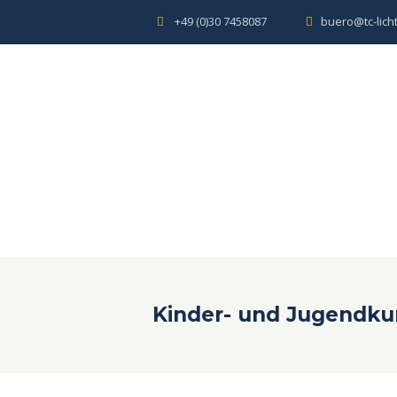
+49 (0)30 7458087
buero@tc-lich
Kinder- und Jugendku