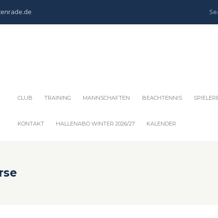
tenrade.de
CLUB
TRAINING
MANNSCHAFTEN
BEACHTENNIS
SPIELER
KONTAKT
HALLENABO WINTER 2026/27
KALENDER
rse