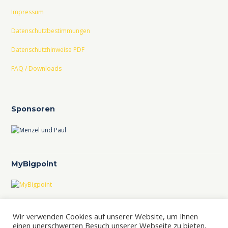
Impressum
Datenschutzbestimmungen
Datenschutzhinweise PDF
FAQ / Downloads
Sponsoren
MyBigpoint
TCL im TVBB
Wir verwenden Cookies auf unserer Website, um Ihnen
einen unerschwerten Besuch unserer Webseite zu bieten,
TCL-Ranking im TVBB