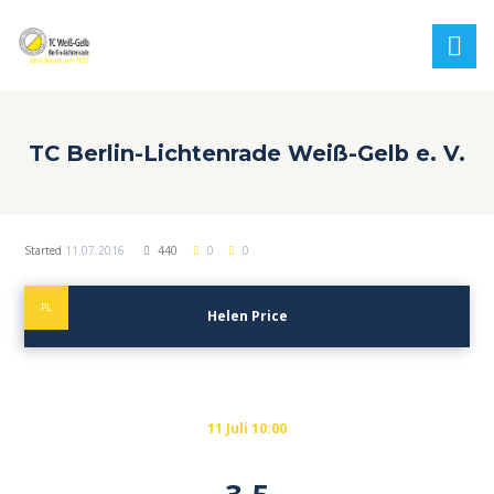
TC Berlin-Lichtenrade Weiß-Gelb e. V.
Started
11.07.2016
440
0
0
PL
Helen Price
11 Juli 10:00