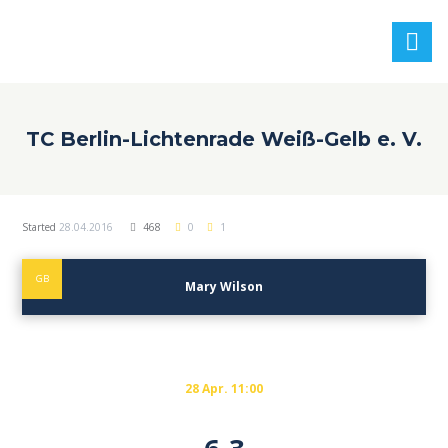
TC Berlin-Lichtenrade Weiß-Gelb e. V.
Started
28.04.2016
468
0
1
GB
Mary Wilson
28 Apr. 11:00