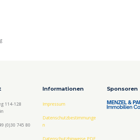
ng
t
Informationen
Sponsoren
eg 114-128
Impressum
in
Datenschutzbestimmunge
49 (0)30 745 80
n
Datenschutzhinweise PDF