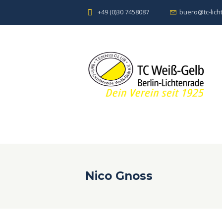
+49 (0)30 7458087
buero@tc-lich
Nico Gnoss