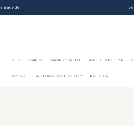
tenrade.de
CLUB
TRAINING
MANNSCHAFTEN
BEACHTENNIS
SPIELER
KONTAKT
HALLENABO WINTER 2026/27
KALENDER