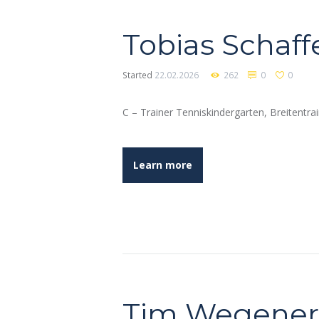
Tobias Schaff
Started
22.02.2026
262
0
0
C – Trainer Tenniskindergarten, Breitentra
Learn more
Tim Wegener