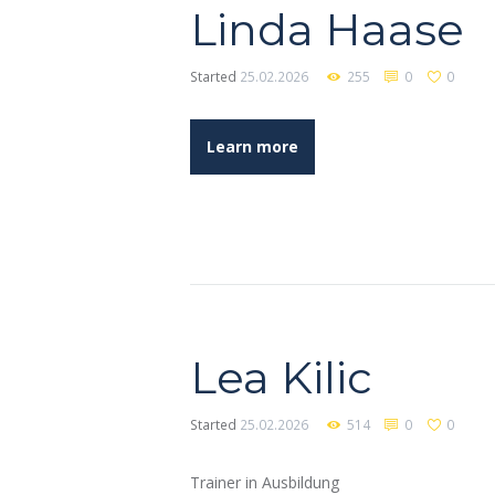
Linda Haase
Started
25.02.2026
255
0
0
Learn more
Lea Kilic
Started
25.02.2026
514
0
0
Trainer in Ausbildung