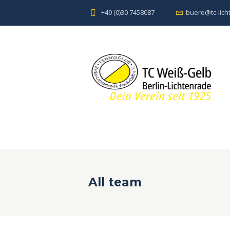
+49 (0)30 7458087
buero@tc-lich
All team