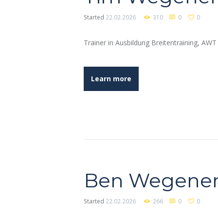
Started
22.02.2026
310
0
0
Trainer in Ausbildung Breitentraining, AWT
Learn more
Ben Wegene
Started
22.02.2026
266
0
0