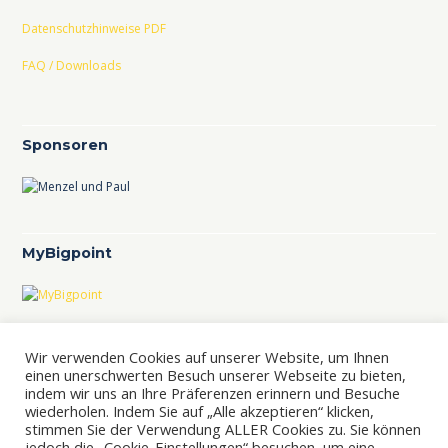
Datenschutzhinweise PDF
FAQ / Downloads
Sponsoren
MyBigpoint
TCL im TVBB
Wir verwenden Cookies auf unserer Website, um Ihnen
TCL-Ranking im TVBB
einen unerschwerten Besuch unserer Webseite zu bieten,
indem wir uns an Ihre Präferenzen erinnern und Besuche
wiederholen. Indem Sie auf „Alle akzeptieren“ klicken,
stimmen Sie der Verwendung ALLER Cookies zu. Sie können
jedoch die „Cookie-Einstellungen“ besuchen, um eine