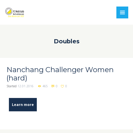
Doubles
Nanchang Challenger Women
(hard)
Started
12.01.2016
465
0
0
Learn more